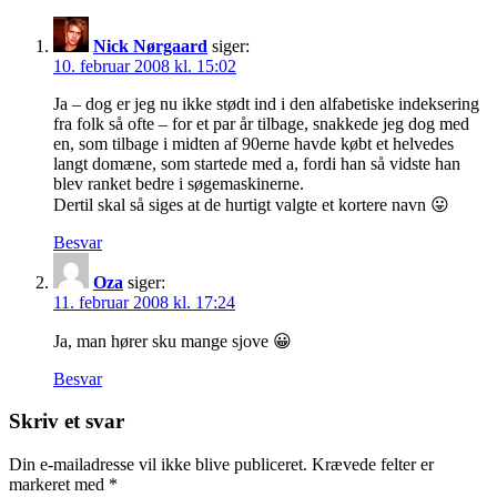
Nick Nørgaard
siger:
10. februar 2008 kl. 15:02
Ja – dog er jeg nu ikke stødt ind i den alfabetiske indeksering
fra folk så ofte – for et par år tilbage, snakkede jeg dog med
en, som tilbage i midten af 90erne havde købt et helvedes
langt domæne, som startede med a, fordi han så vidste han
blev ranket bedre i søgemaskinerne.
Dertil skal så siges at de hurtigt valgte et kortere navn 😛
Besvar
Oza
siger:
11. februar 2008 kl. 17:24
Ja, man hører sku mange sjove 😀
Besvar
Skriv et svar
Din e-mailadresse vil ikke blive publiceret.
Krævede felter er
markeret med
*