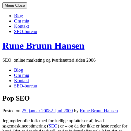
Menu
Close
Blog
Om mig
Kontakt
SEO-bureau
Skip
Rune Bruun Hansen
to
content
SEO, online marketing og iværksætteri siden 2006
Blog
Om mig
Kontakt
SEO-bureau
Pop SEO
Posted on
25. januar 2008
2. juni 2009
by
Rune Bruun Hansen
Jeg møder ofte folk med forskellige opfattelser af, hvad
søgemaskineoptimering (
SEO
) er – og da der ikke er faste regler for