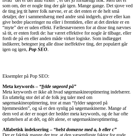
hvad “det er der altid virker”, er det jo forståeligt nok. Men det er
som om, der er nogle ting der går igen. Mange gange. Det sjove ved
de ting jeg tit hører folk nævne, er at: det enten er de helt små
detaljer, der i sammenhæng med andre små indgreb, giver eller kan
give bedre placeringer nu eller i fremtiden, eller at det direkte er en
“myte” der er uden effekt. Fællesnævneren for at disse ting nævnes
så tit, er enten fordi de: har været effektive for nogle år tilbage, eller
fordi de på en eller anden måde virker logiske. Som indlægget
indikerer, betegner jeg alle disse ineffektive ting, der populært går
igen og igen,
Pop SEO
.
Eksempler på Pop SEO:
Meta keywords –
“fylde søgeord på”
Meta keywords er ikke alt hvad søgemaskineoptimering indebærer.
En ufattelig stor del af de folk jeg taler med om
søgemaskineoptimering, tror at man “fylder søgeord på
hjemmesiden”, og så er den synlig på søgemaskinerne. Mange af
dem ved at der er noget der hedder meta keywords, og de har ofte
opfattelsen af at dét, og dét alene, er søgemaskineoptimering.
Alfabetisk indeksering –
“helst domæne med a, b eller c”
Der er faktisk mange der tror, at den væsentligste faktor for gode