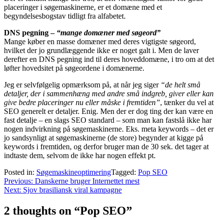
placeringer i søgemaskinerne, er et domæne med et
begyndelsesbogstav tidligt fra alfabetet.
DNS pegning –
“mange domæner med søgeord”
Mange køber en masse domæner med deres vigtigste søgeord,
hvilket der jo grundlæggende ikke er noget galt i. Men de laver
derefter en DNS pegning ind til deres hoveddomæne, i tro om at det
løfter hovedsitet på søgeordene i domænerne.
Jeg er selvfølgelig opmærksom på, at når jeg siger
“de helt små
detaljer, der i sammenhæng med andre små indgreb, giver eller kan
give bedre placeringer nu eller måske i fremtiden”
, tænker du vel at
SEO generelt er detaljer. Enig. Men der er dog ting der kan være en
fast detalje – en slags SEO standard – som man kan fastslå ikke har
nogen indvirkning på søgemaskinerne. Eks. meta keywords – det er
jo sandsynligt at søgemaskinerne (de store) begynder at kigge på
keywords i fremtiden, og derfor bruger man de 30 sek. det tager at
indtaste dem, selvom de ikke har nogen effekt pt.
Posted in:
Søgemaskineoptimering
Tagged:
Pop SEO
Indlægsnavigation
Previous:
Danskerne bruger Internettet mest
Next:
Sjov brasiliansk viral kampagne
2 thoughts on “
Pop SEO
”