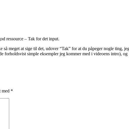
od ressource – Tak for det input.
ke så meget at sige til det, udover “Tak” for at du påpeger nogle ting, jeg
e forholdsvist simple eksempler jeg kommer med i videoens intro), og i a
et med
*