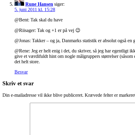
Rune Hansen
siger:
5. juni 2011 kl. 15:28
@Bent: Tak skal du have
@Riisager: Tak og +1 er på vej 😉
@Jonas: Takker – og ja, Danmarks statistik er absolut også en g
@Rene: Jeg er helt enig i det, du skriver, så jeg har egentligt ik
give et værdifuldt hint om nogle målgruppers størrelser (såsom d
det helt store.
Besvar
Skriv et svar
Din e-mailadresse vil ikke blive publiceret.
Krævede felter er marker