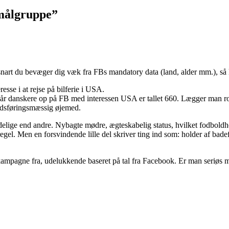
 målgruppe
”
 så snart du bevæger dig væk fra FBs mandatory data (land, alder mm.), så 
resse i at rejse på bilferie i USA.
slår danskere op på FB med interessen USA er tallet 660. Lægger man r
rkedsføringsmæssig øjemed.
lidelige end andre. Nybagte mødre, ægteskabelig status, hvilket fodbol
l. Men en forsvindende lille del skriver ting ind som: holder af badefer
kampagne fra, udelukkende baseret på tal fra Facebook. Er man seriøs m