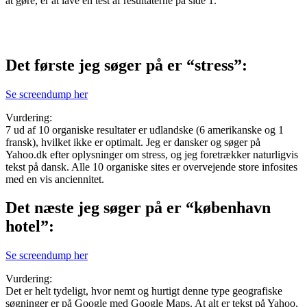
at gøre, er at lave en test af resultaterne på side 1.
Det første jeg søger på er “stress”:
Se screendump her
Vurdering:
7 ud af 10 organiske resultater er udlandske (6 amerikanske og 1
fransk), hvilket ikke er optimalt. Jeg er dansker og søger på
Yahoo.dk efter oplysninger om stress, og jeg foretrækker naturligvis
tekst på dansk. Alle 10 organiske sites er overvejende store infosites
med en vis anciennitet.
Det næste jeg søger på er “københavn
hotel”:
Se screendump her
Vurdering:
Det er helt tydeligt, hvor nemt og hurtigt denne type geografiske
søgninger er på Google med Google Maps. At alt er tekst på Yahoo,