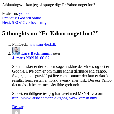
Afslutningsvis kan jeg så spørge dig: Er Yahoo noget lort?
Posted in:
yahoo
Indlægsnavigation
Previous:
God stil online
Next:
SEO? Overbevis mig!
5 thoughts on “
Er Yahoo noget lort?
”
Pingback:
www.anyhed.dk
Lars Bachmannn
siger:
4. marts 2009 kl. 00:02
Som dansker er der kun en søgemaskine der virker, og det er
Google. Live.com er om mulig endnu dårligere end Yahoo.
Søger jeg på “gravid” på live.com kommer der kun et dansk
resultat frem, resten er norsk, svensk eller tysk. Der gør Yahoo
det trods alt bedre, men slet ikke godt nok.
Se evt. en tidligere test jeg har lavet med MSN/Live.com –
http://www.larsbachmann.dk/google-vs-livemsn.html
Besvar