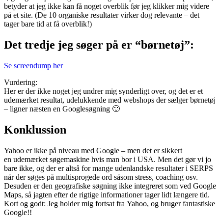
betyder at jeg ikke kan få noget overblik før jeg klikker mig videre
på et site. (De 10 organiske resultater virker dog relevante – det
tager bare tid at få overblik!)
Det tredje jeg søger på er “børnetøj”:
Se screendump her
Vurdering:
Her er der ikke noget jeg undrer mig synderligt over, og det er et
udemærket resultat, udelukkende med webshops der sælger børnetøj
– ligner næsten en Googlesøgning 🙂
Konklussion
Yahoo er ikke på niveau med Google – men det er sikkert
en udemærket søgemaskine hvis man bor i USA. Men det gør vi jo
bare ikke, og der er altså for mange udenlandske resultater i SERPS
når der søges på multisprogede ord såsom stress, coaching osv.
Desuden er den geografiske søgning ikke integreret som ved Google
Maps, så jagten efter de rigtige informationer tager lidt længere tid.
Kort og godt: Jeg holder mig fortsat fra Yahoo, og bruger fantastiske
Google!!